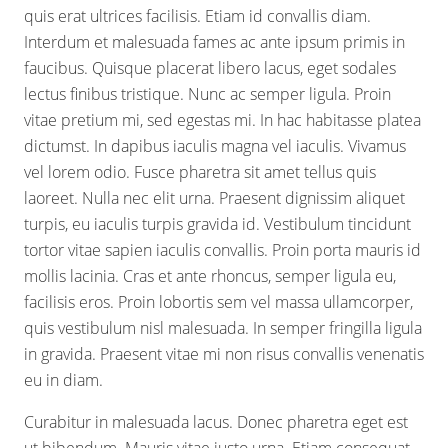
quis erat ultrices facilisis. Etiam id convallis diam.
Interdum et malesuada fames ac ante ipsum primis in
faucibus. Quisque placerat libero lacus, eget sodales
lectus finibus tristique. Nunc ac semper ligula. Proin
vitae pretium mi, sed egestas mi. In hac habitasse platea
dictumst. In dapibus iaculis magna vel iaculis. Vivamus
vel lorem odio. Fusce pharetra sit amet tellus quis
laoreet. Nulla nec elit urna. Praesent dignissim aliquet
turpis, eu iaculis turpis gravida id. Vestibulum tincidunt
tortor vitae sapien iaculis convallis. Proin porta mauris id
mollis lacinia. Cras et ante rhoncus, semper ligula eu,
facilisis eros. Proin lobortis sem vel massa ullamcorper,
quis vestibulum nisl malesuada. In semper fringilla ligula
in gravida. Praesent vitae mi non risus convallis venenatis
eu in diam.
Curabitur in malesuada lacus. Donec pharetra eget est
ut bibendum. Mauris vitae justo urna. Etiam consequat