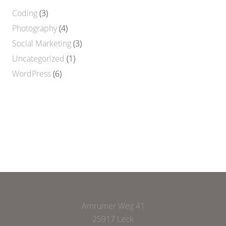
Coding
(3)
Photography
(4)
Social Marketing
(3)
Uncategorized
(1)
WordPress
(6)
Amrumer Weg 41
25917 Leck