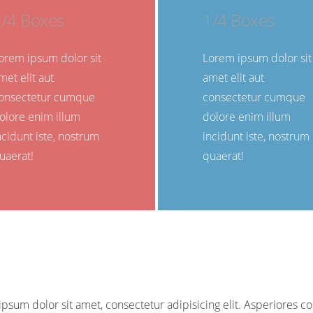
1/4 Boxes
1/4 Boxes
orem ipsum dolor sit
Lorem ipsum dolor sit
met elit aut
amet elit aut
onsectetur cumque
consectetur cumque
olore enim illum
dolore enim illum
ncidunt iste, nostrum
incidunt iste, nostrum
uaerat!
quaerat!
psum dolor sit amet, consectetur adipisicing elit. Asperiores co