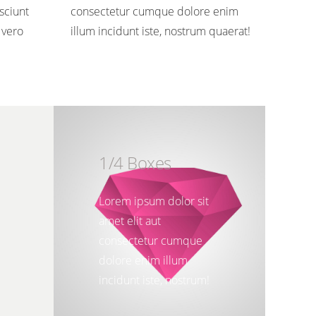
sciunt
consectetur cumque dolore enim
 vero
illum incidunt iste, nostrum quaerat!
1/4 Boxes
Lorem ipsum dolor sit
amet elit aut
consectetur cumque
dolore enim illum
incidunt iste, nostrum!