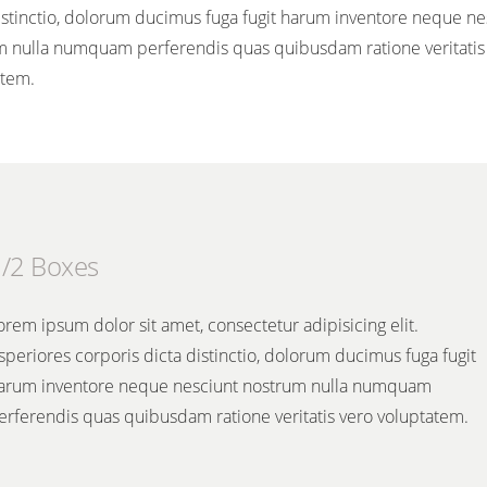
istinctio, dolorum ducimus fuga fugit harum inventore neque ne
m nulla numquam perferendis quas quibusdam ratione veritatis
atem.
/2 Boxes
orem ipsum dolor sit amet, consectetur adipisicing elit.
speriores corporis dicta distinctio, dolorum ducimus fuga fugit
arum inventore neque nesciunt nostrum nulla numquam
erferendis quas quibusdam ratione veritatis vero voluptatem.