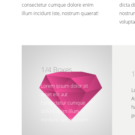
consectetur cumque dolore enim
dicta d
illum incidunt iste, nostrum quaerat!
nostru
volupt
1/4 Boxes
1
Lorem ipsum dolor sit
L
amet elit aut
A
consectetur cumque
h
dolore enim illum
p
incidunt iste, nostrum!