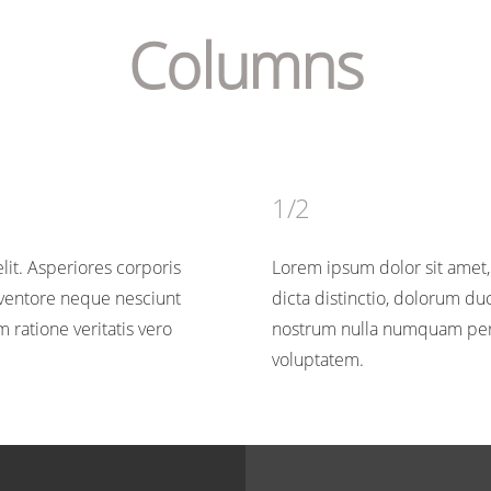
Columns
1/2
lit. Asperiores corporis
Lorem ipsum dolor sit amet, 
nventore neque nesciunt
dicta distinctio, dolorum d
atione veritatis vero
nostrum nulla numquam perf
voluptatem.