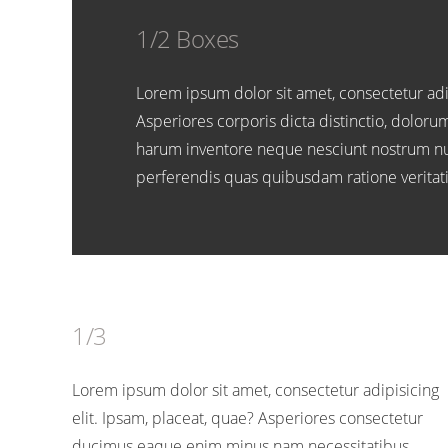
1/2 Boxes
Lorem ipsum dolor sit amet, consectetur adip
Asperiores corporis dicta distinctio, doloru
harum inventore neque nesciunt nostrum 
perferendis quas quibusdam ratione veritat
1/3
Lorem ipsum dolor sit amet, consectetur adipisicing
elit. Ipsam, placeat, quae? Asperiores consectetur
ducimus eaque enim minus nam necessitatibus.