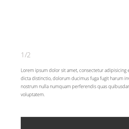
1/2
Lorem ipsum dolor sit amet, consectetur adipisicing e
dicta distinctio, dolorum ducimus fuga fugit harum i
nostrum nulla numquam perferendis quas quibusdam r
voluptatem.