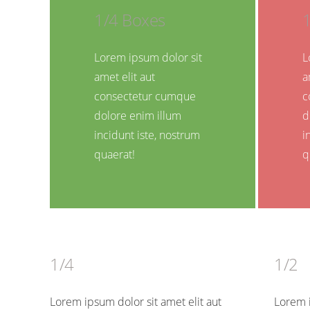
1/4 Boxes
Lorem ipsum dolor sit
L
amet elit aut
a
consectetur cumque
c
dolore enim illum
d
incidunt iste, nostrum
i
quaerat!
q
1/4
1/2
Lorem ipsum dolor sit amet elit aut
Lorem i