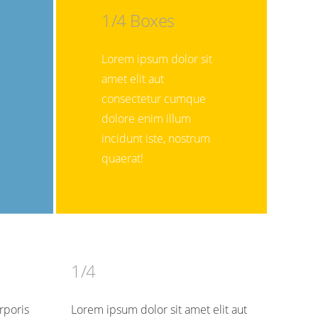
1/4 Boxes
Lorem ipsum dolor sit
amet elit aut
consectetur cumque
dolore enim illum
incidunt iste, nostrum
quaerat!
1/4
rporis
Lorem ipsum dolor sit amet elit aut