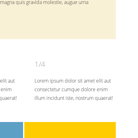
a, magna quis gravida molestie, augue urna
1/4
lit aut
Lorem ipsum dolor sit amet elit aut
 enim
consectetur cumque dolore enim
quaerat!
illum incidunt iste, nostrum quaerat!