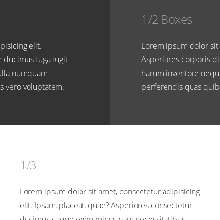
1/2 Boxes
isicing elit.
Lorem ipsum dolor sit 
m ducimus fuga fugit
Asperiores corporis di
nulla numquam
harum inventore nequ
is vero voluptatem.
perferendis quas quibu
1/3
Lorem ipsum dolor sit amet, consectetur adipisicing
elit. Ipsam, placeat, quae? Asperiores consectetur
ducimus eaque enim minus nam necessitatibus.