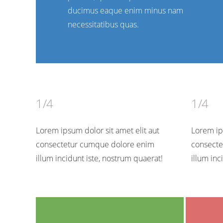
ducimus eaque enim minus nam
necessitatibus quas.
1/4
1/4
Lorem ipsum dolor sit amet elit aut
Lorem ips
consectetur cumque dolore enim
consecte
illum incidunt iste, nostrum quaerat!
illum inc