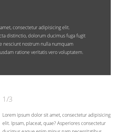
amet, consectetur adipisicing elit.
cta distinctio, dolorum ducimus fuga fugit
e nesciunt nostrum nulla numquam
sdam ratione veritatis vero voluptatem.
1/3
Lorem ipsum dolor sit amet, consectetur adipisicing
elit. Ipsam, placeat, quae? Asperiores consectetur
ducimus eaque enim minus nam necessitatibus.